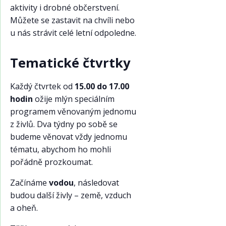
aktivity i drobné občerstvení.
Můžete se zastavit na chvíli nebo
u nás strávit celé letní odpoledne.
Tematické čtvrtky
Každý čtvrtek od
15.00 do 17.00
hodin
ožije mlýn speciálním
programem věnovaným jednomu
z živlů. Dva týdny po sobě se
budeme věnovat vždy jednomu
tématu, abychom ho mohli
pořádně prozkoumat.
Začínáme
vodou
, následovat
budou další živly – země, vzduch
a oheň.