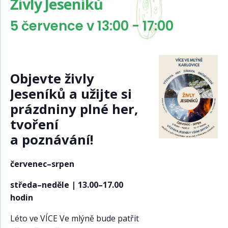
Živly Jeseníků
5 července v 13:00
-
17:00
Objevte živly
Jeseníků a užijte si
prázdniny plné her,
tvoření
a poznávání!
červenec–srpen
středa–neděle | 13.00–17.00
hodin
Léto ve VÍCE Ve mlýně bude patřit