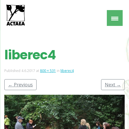
liberec4
Published
4.6.2017
at
800 × 531
in
liberec4
←
Previous
Next
→