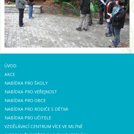
ÚVOD
AKCE
NABÍDKA PRO ŠKOLY
NABÍDKA PRO VEŘEJNOST
NABÍDKA PRO OBCE
NABÍDKA PRO RODIČE S DĚTMI
NABÍDKA PRO UČITELE
VZDĚLÁVACÍ CENTRUM VÍCE VE MLÝNĚ