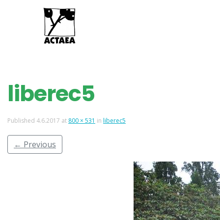
liberec5
Published
4.6.2017
at
800 × 531
in
liberec5
←
Previous