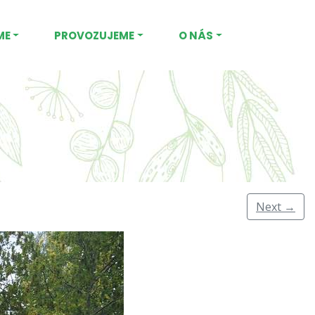
ME
PROVOZUJEME
O NÁS
Next
→