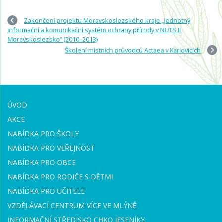
Zakončení projektu Moravskoslezského kraje „Jednotný
informační a komunikační systém ochrany přírody v NUTS II
Moravskoslezsko“ (2010–2013)
Školení místních průvodců Actaea v Karlovicích
ÚVOD
AKCE
NABÍDKA PRO ŠKOLY
NABÍDKA PRO VEŘEJNOST
NABÍDKA PRO OBCE
NABÍDKA PRO RODIČE S DĚTMI
NABÍDKA PRO UČITELE
VZDĚLÁVACÍ CENTRUM VÍCE VE MLÝNĚ
INFORMAČNÍ STŘEDISKO CHKO JESENÍKY