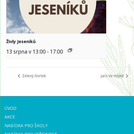
Živly Jeseníků
13 srpna v 13:00
-
17:00
Zelený čtvrtek
Jaro Ve mlýně
ÚVOD
AKCE
NABÍDKA PRO ŠKOLY