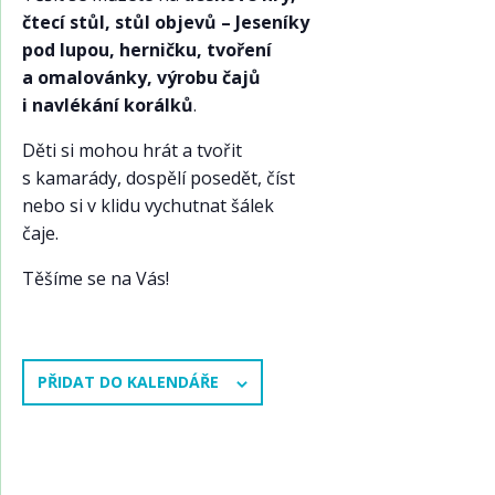
čtecí stůl, stůl objevů – Jeseníky
pod lupou, herničku, tvoření
a omalovánky, výrobu čajů
i navlékání korálků
.
Děti si mohou hrát a tvořit
s kamarády, dospělí posedět, číst
nebo si v klidu vychutnat šálek
čaje.
Těšíme se na Vás!
PŘIDAT DO KALENDÁŘE