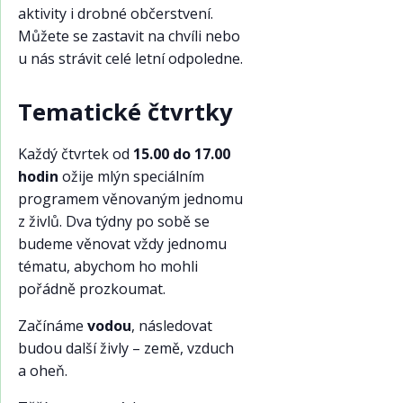
aktivity i drobné občerstvení.
Můžete se zastavit na chvíli nebo
u nás strávit celé letní odpoledne.
Tematické čtvrtky
Každý čtvrtek od
15.00 do 17.00
hodin
ožije mlýn speciálním
programem věnovaným jednomu
z živlů. Dva týdny po sobě se
budeme věnovat vždy jednomu
tématu, abychom ho mohli
pořádně prozkoumat.
Začínáme
vodou
, následovat
budou další živly – země, vzduch
a oheň.