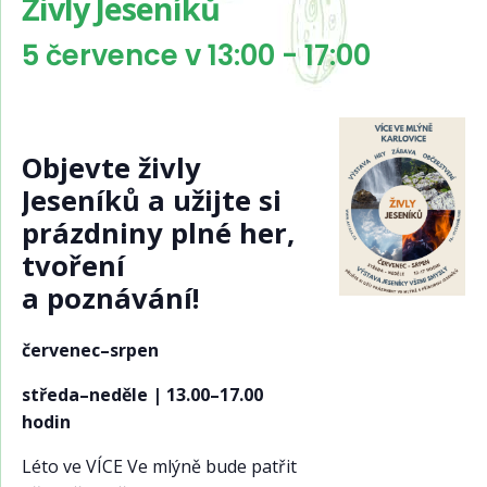
Živly Jeseníků
5 července v 13:00
-
17:00
Objevte živly
Jeseníků a užijte si
prázdniny plné her,
tvoření
a poznávání!
červenec–srpen
středa–neděle | 13.00–17.00
hodin
Léto ve VÍCE Ve mlýně bude patřit