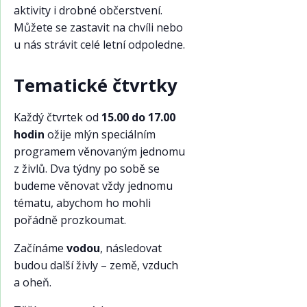
aktivity i drobné občerstvení.
Můžete se zastavit na chvíli nebo
u nás strávit celé letní odpoledne.
Tematické čtvrtky
Každý čtvrtek od
15.00 do 17.00
hodin
ožije mlýn speciálním
programem věnovaným jednomu
z živlů. Dva týdny po sobě se
budeme věnovat vždy jednomu
tématu, abychom ho mohli
pořádně prozkoumat.
Začínáme
vodou
, následovat
budou další živly – země, vzduch
a oheň.