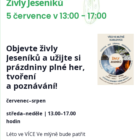
Živly Jeseníků
5 července v 13:00
-
17:00
Objevte živly
Jeseníků a užijte si
prázdniny plné her,
tvoření
a poznávání!
červenec–srpen
středa–neděle | 13.00–17.00
hodin
Léto ve VÍCE Ve mlýně bude patřit