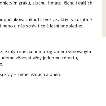
nictvím zraku, sluchu, hmatu, čichu i dalších
odpočinková zákoutí, tvořivé aktivity i drobné
i nebo u nás strávit celé letní odpoledne.
žije mlýn speciálním programem věnovaným
 budeme věnovat vždy jednomu tématu,
t.
ší živly – země, vzduch a oheň.