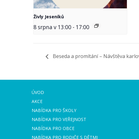
Živly Jeseníků
8 srpna v 13:00
-
17:00
Beseda a promítání – Návštěva karl
ÚVOD
AKCE
NABÍDKA PRO ŠKOLY
NABÍDKA PRO VEŘEJNOST
NABÍDKA PRO OBCE
NABÍDKA PRO RODIČE S DĚTMI