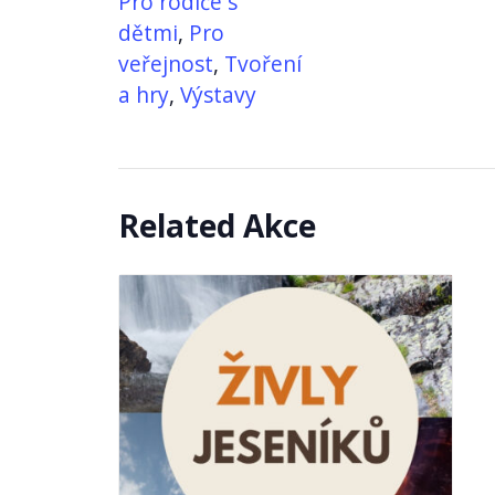
Pro rodiče s
dětmi
,
Pro
veřejnost
,
Tvoření
a hry
,
Výstavy
Related Akce