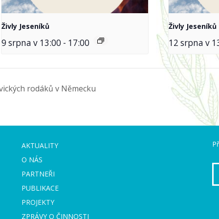
Živly Jeseníků
Živly Jeseníků
9 srpna v 13:00
-
17:00
12 srpna v 1
ovických rodáků v Německu
Př
AKTUALITY
O NÁS
PARTNEŘI
PUBLIKACE
PROJEKTY
ZPRÁVY O ČINNOSTI