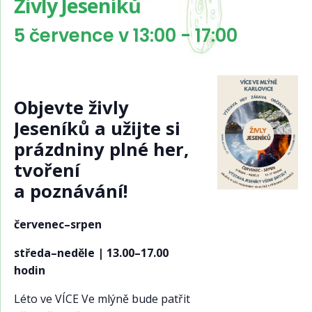
Živly Jeseníků
5 července v 13:00
-
17:00
Objevte živly
Jeseníků a užijte si
prázdniny plné her,
tvoření
a poznávání!
červenec–srpen
středa–neděle | 13.00–17.00
hodin
Léto ve VÍCE Ve mlýně bude patřit