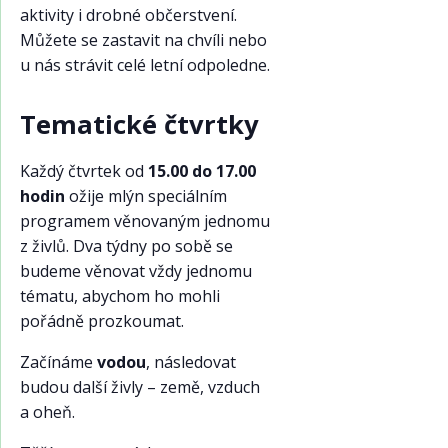
aktivity i drobné občerstvení.
Můžete se zastavit na chvíli nebo
u nás strávit celé letní odpoledne.
Tematické čtvrtky
Každý čtvrtek od
15.00 do 17.00
hodin
ožije mlýn speciálním
programem věnovaným jednomu
z živlů. Dva týdny po sobě se
budeme věnovat vždy jednomu
tématu, abychom ho mohli
pořádně prozkoumat.
Začínáme
vodou
, následovat
budou další živly – země, vzduch
a oheň.