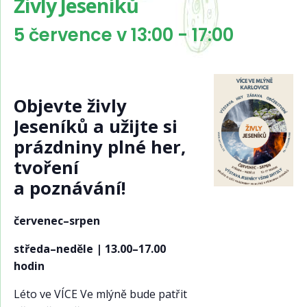
Živly Jeseníků
5 července v 13:00
-
17:00
Objevte živly
Jeseníků a užijte si
prázdniny plné her,
tvoření
a poznávání!
červenec–srpen
středa–neděle | 13.00–17.00
hodin
Léto ve VÍCE Ve mlýně bude patřit