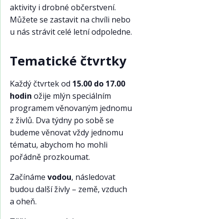
aktivity i drobné občerstvení.
Můžete se zastavit na chvíli nebo
u nás strávit celé letní odpoledne.
Tematické čtvrtky
Každý čtvrtek od
15.00 do 17.00
hodin
ožije mlýn speciálním
programem věnovaným jednomu
z živlů. Dva týdny po sobě se
budeme věnovat vždy jednomu
tématu, abychom ho mohli
pořádně prozkoumat.
Začínáme
vodou
, následovat
budou další živly – země, vzduch
a oheň.