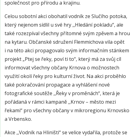
společnost pro přírodu a krajinu.
Celou sobotní akci obohatil vodník ze Slučího potoka,
který nejenom sídlil u své hry ,,Hledání pokladu“, ale
také rozezpíval všechny přítomné svým zpěvem a hrou
na kytaru. Občanské sdružení Flemmichova vila opět
i na této akci propagovalo svým informačním stánkem
projekt „Ptej se řeky, poví ti to“, který má za svůj cíl
informovat všechny občany Krnova o možnostech
využití okolí řeky pro kulturní život. Na akci proběhlo
také pokračování propagace a vyhlášení nové
fotografické soutěže ,,Řeky v proměnách“, která je
pořádaná v rámci kampaně ,,Krnov – město mezi
řekami“ pro všechny občany v mikroregionu Krnovsko
a Vrbensko.
Akce ,,Vodník na Hliništi“ se velice vydařila, protože se