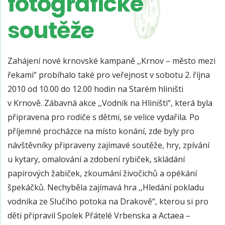
fotografické
soutěže
Zahájení nové krnovské kampaně ,,Krnov – město mezi
řekami“ probíhalo také pro veřejnost v sobotu 2. října
2010 od 10.00 do 12.00 hodin na Starém hliništi
v Krnově. Zábavná akce ,,Vodník na Hliništi“, která byla
připravena pro rodiče s dětmi, se velice vydařila. Po
příjemné procházce na místo konání, zde byly pro
návštěvníky připraveny zajímavé soutěže, hry, zpívání
u kytary, omalování a zdobení rybiček, skládání
papírových žabiček, zkoumání živočichů a opékání
špekáčků. Nechyběla zajímavá hra ,,Hledání pokladu
vodníka ze Slučího potoka na Drakově“, kterou si pro
děti připravil Spolek Přátelé Vrbenska a Actaea –