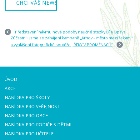
Představení návrhu nové podoby naučné stezky Bílá Opava
Zúčastnili jsme se zahájení kampaně ,,Krnov – město mezi řekami“
a vyhlášení fotografické soutěže ,,ŘEKY V PROMĚNÁCH“
ÚVOD
AKCE
NABÍDKA PRO ŠKOLY
NABÍDKA PRO VEŘEJNOST
NABÍDKA PRO OBCE
NABÍDKA PRO RODIČE S DĚTMI
NABÍDKA PRO UČITELE